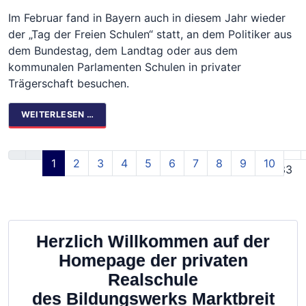
Im Februar fand in Bayern auch in diesem Jahr wieder
der „Tag der Freien Schulen“ statt, an dem Politiker aus
dem Bundestag, dem Landtag oder aus dem
kommunalen Parlamenten Schulen in privater
Trägerschaft besuchen.
WEITERLESEN …
1
2
3
4
5
6
7
8
9
10
Seite 1 von 33
Herzlich Willkommen auf der
Homepage der privaten
Realschule
des Bildungswerks Marktbreit